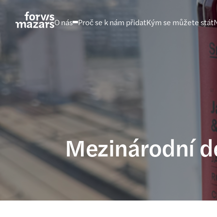
Přejít
na
O nás
Proč se k nám přidat
Kým se můžete stát
obsah
Mezinárodní d