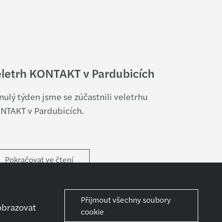
letrh KONTAKT v Pardubicích
nulý týden jsme se zúčastnili veletrhu
NTAKT v Pardubicích.
Pokračovat ve čtení
Přijmout všechny soubory
obrazovat
cookie