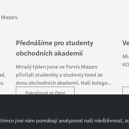
 Mazars.
Přednášíme pro studenty
Ve
obchodních akademií
Mi
KO
Minulý týden jsme ve Forvis Mazars
ad,
přivítali studentky a studenty hned ze
u.
dvou obchodních akademií. Naši kolegové
z HR, mzdového oddělení a klientské
Pokračovat ve čtení
účtárny si pro ně připravili zajímavou
přednášku o tom, jak to u nás funguje a co
obnáší práce v účetnictví. Zároveň ukázali,
atímco jiné nám pomáhají analyzovat naši návštěvnost, z
jak se tento obor v posledních letech
.