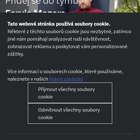
Forvis Mazars
Tato webová stránka používá soubory cookie.
Některé z těchto souborů cookie jsou nezbytné, zatímco
Přihlásit se
jiné nám pomáhají analyzovat naši návštěvnost,
zobrazovat reklamu a poskytovat vám personalizované
zážitky.
Více informací o souborech cookie, které používáme,
naleznete v našich
Právní ujednání
Nabídky práce
Kdo jsme
Přijmout všechny soubory
Přihlásit se
O nás
cookie
Chci pracovat
Jak se připravit na pohovor
Odmítnout všechny soubory
Jak se připravit na pohovor
cookie
Naše služby
Kariéra
Audit
První kroky