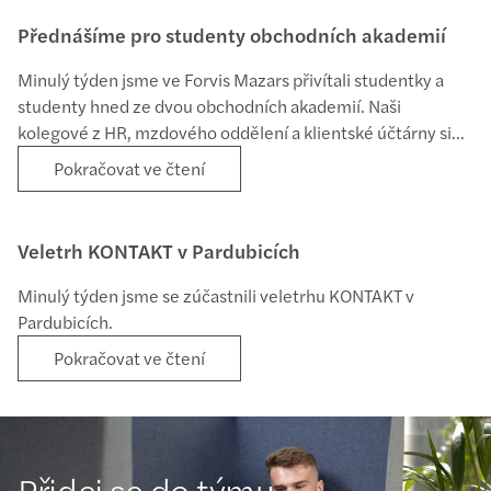
Přednášíme pro studenty obchodních akademií
Minulý týden jsme ve Forvis Mazars přivítali studentky a
studenty hned ze dvou obchodních akademií. Naši
kolegové z HR, mzdového oddělení a klientské účtárny si
pro ně připravili zajímavou přednášku o tom, jak to u nás
Pokračovat ve čtení
funguje a co obnáší práce v účetnictví. Zároveň ukázali, jak
se tento obor v posledních letech proměnil díky
automatizaci a moderním technologiím. Děkujeme
Veletrh KONTAKT v Pardubicích
studentům za milou návštěvu a našim kolegům za skvělou
organizaci i přínosnou přednášku.
Minulý týden jsme se zúčastnili veletrhu KONTAKT v
Pardubicích.
Pokračovat ve čtení
Přidej se do týmu