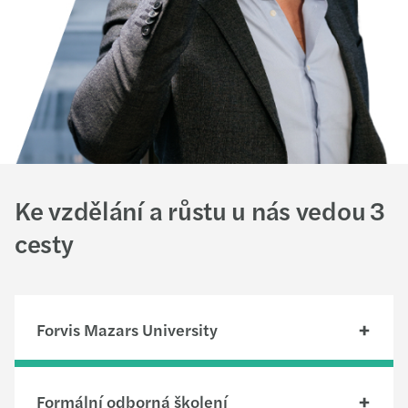
Ke vzdělání a růstu u nás vedou 3
cesty
Forvis Mazars University
Naši lidé patří k nejlepším odborníkům v oboru. Kdo
Formální odborná školení