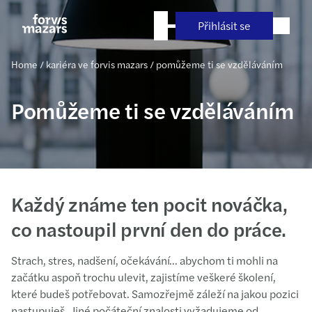
Přejít
na
Přihlásit se
obsah
Home
/
kariéra ve forvis mazars
/
pomůžeme ti se vzděláváním
Pomůžeme ti se vzděláváním
Každý známe ten pocit nováčka,
co nastoupil první den do práce.
Strach, stres, nadšení, očekávání… abychom ti mohli na
začátku aspoň trochu ulevit, zajistíme veškeré školení,
které budeš potřebovat. Samozřejmě záleží na jakou pozici
nastupuješ. Jiné počáteční znalosti vyžadujeme od