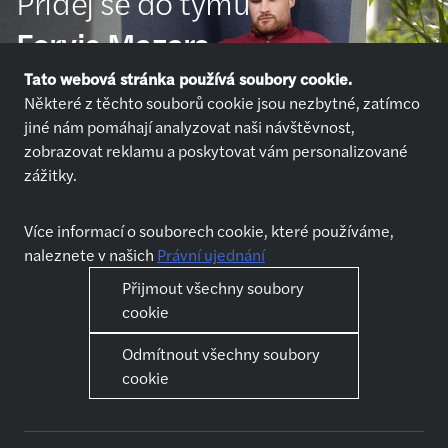
Přidej se do týmu
Forvis Mazars
Tato webová stránka používá soubory cookie.
Některé z těchto souborů cookie jsou nezbytné, zatímco
Přihlásit se
jiné nám pomáhají analyzovat naši návštěvnost,
zobrazovat reklamu a poskytovat vám personalizované
zážitky.
Více informací o souborech cookie, které používáme,
naleznete v našich
Právní ujednání
Nabídky práce
Kdo jsme
Přijmout všechny soubory
Přihlásit se
O nás
cookie
Chci pracovat
Jak se připravit na pohovor
Odmítnout všechny soubory
Jak se připravit na pohovor
cookie
Naše služby
Kariéra
Audit
První kroky