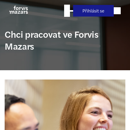
Přejít
na
Přihlásit se
obsah
Chci pracovat ve Forvis
Mazars