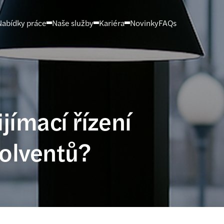
Nabídky práce
Naše služby
Kariéra
Novinky
FAQs
jímací řízení
solventů?