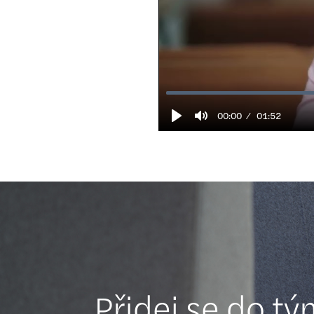
00:00
01:52
Play
Mute
Přidej se do t