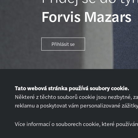
Forvis Mazars
Přihlásit se
Tato webová stránka používá soubory cookie.
Některé z těchto souborů cookie jsou nezbytné, z
reklamu a poskytovat vám personalizované zážitky
Nabídky práce
Přihlásit se
Více informací o souborech cookie, které používá
Chci pracovat
Jak se připravit na