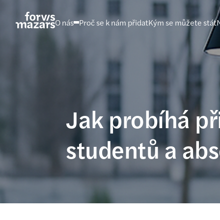
Přejít
na
O nás
Proč se k nám přidat
Kým se můžete stát
obsah
Jak probíhá při
studentů a ab