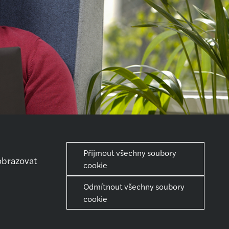
Přijmout všechny soubory
obrazovat
cookie
Odmítnout všechny soubory
iéra
Sdílet
cookie
ní kroky
iérní růst
můžeme ti se