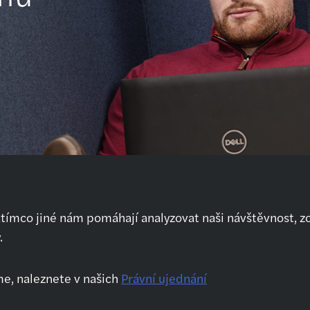
atímco jiné nám pomáhají analyzovat naši návštěvnost, z
.
Kdo jsme
Naše služby
Kar
O nás
Audit
Prv
me, naleznete v našich
Právní ujednání
Jak se připravit na
Daňové poradenství
Kar
pohovor
Outsourcing
Po