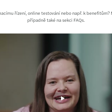
ímacímu řízení, online testování nebo např. k benefitům?
případně také na sekci FAQs.
Play