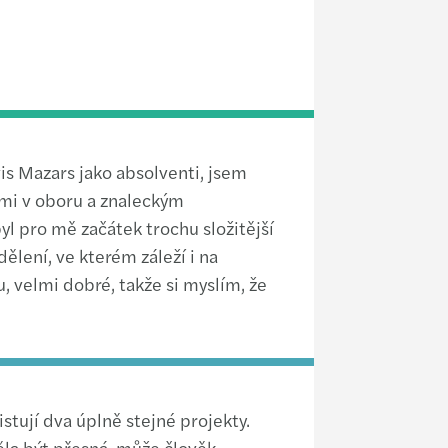
vis Mazars jako absolventi, jsem
stmi v oboru a znaleckým
yl pro mě začátek trochu složitější
ělení, ve kterém záleží i na
u, velmi dobré, takže si myslím, že
istují dva úplně stejné projekty.
měla být přesná, může člověk