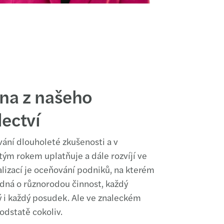
na z našeho
lectví
ní dlouholeté zkušenosti a v
átým rokem uplatňuje a dále rozvíjí ve
alizací je oceňování podniků, na kterém
jedná o různorodou činnost, každý
iný i každý posudek. Ale ve znaleckém
odstatě cokoliv.