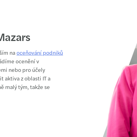
 Mazars
vším na
oceňování podniků
vádíme ocenění v
emi nebo pro účely
aktiva z oblasti IT a
ně malý tým, takže se