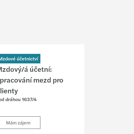
Mzdové účetnictví
zdový/á účetní:
pracování mezd pro
lienty
od dráhou 1637/4
Mám zájem