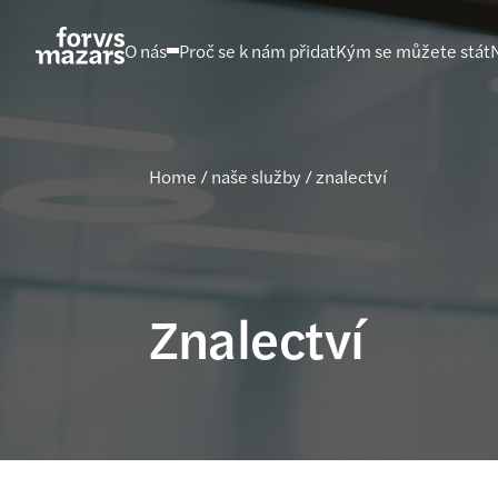
Přejít
na
O nás
Proč se k nám přidat
Kým se můžete stát
obsah
Home
/
naše služby
/
znalectví
Znalectví