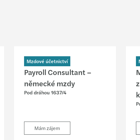
Mzdové účetnictví
Payroll Consultant –
M
německé mzdy
z
Pod dráhou 1637/4
k
P
Mám zájem