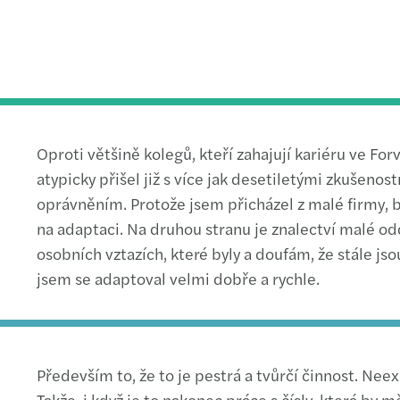
Oproti většině kolegů, kteří zahajují kariéru ve For
atypicky přišel již s více jak desetiletými zkušeno
oprávněním. Protože jsem přicházel z malé firmy, b
na adaptaci. Na druhou stranu je znalectví malé odd
osobních vztazích, které byly a doufám, že stále jso
jsem se adaptoval velmi dobře a rychle.
Především to, že to je pestrá a tvůrčí činnost. Neex
Takže, i když je to nakonec práce s čísly, která by 