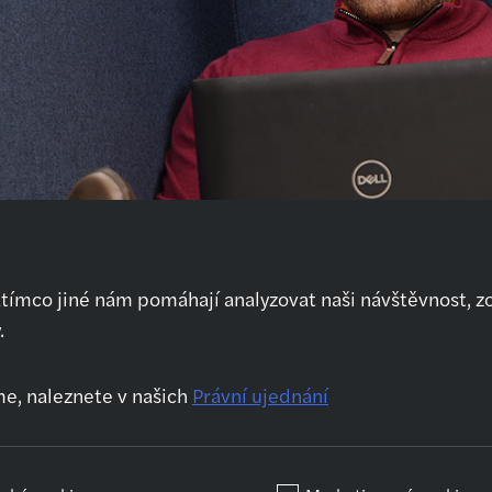
atímco jiné nám pomáhají analyzovat naši návštěvnost, z
.
Kdo jsme
Naše služby
Kar
O nás
Audit
Prv
me, naleznete v našich
Právní ujednání
Jak se připravit na
Daňové poradenství
Kar
pohovor
Outsourcing
Po
vz
Transakční