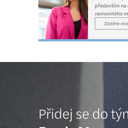
především na 
nemovitého ma
provádíme ocen
Zjistěte víc
podnikovými 
pro účely náku
Přidej se do t