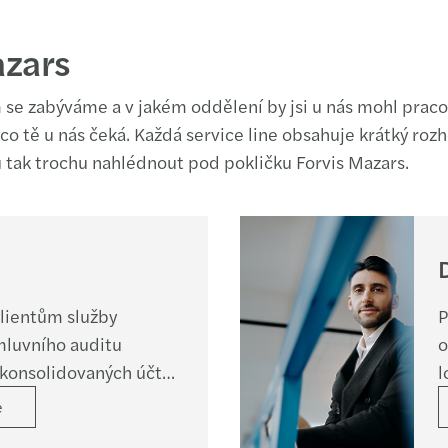
azars
m se zabýváme a v jakém oddělení by jsi u nás mohl praco
 co tě u nás čeká. Každá service line obsahuje krátký roz
u tak trochu nahlédnout pod pokličku Forvis Mazars.
lientům služby
P
mluvního auditu
o
 konsolidovaných účtů,
l
izí dle potřeb klienta a
p
e
ho auditu.
r