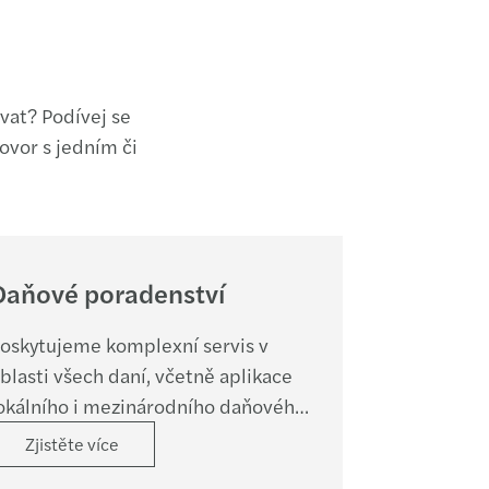
vat? Podívej se
hovor s jedním či
Daňové poradenství
oskytujeme komplexní servis v
blasti všech daní, včetně aplikace
okálního i mezinárodního daňového
ráva a daňových služeb při
Zjistěte více
estrukturalizaci firem.