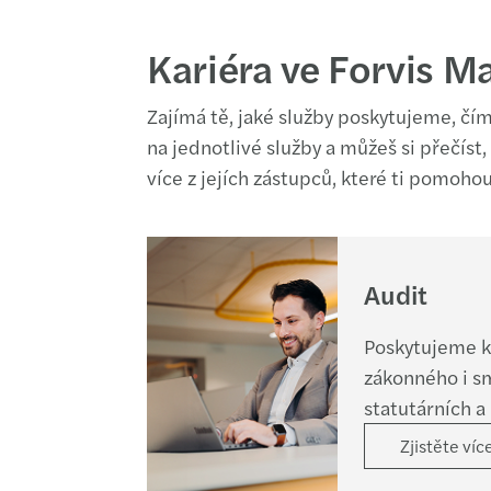
Kariéra ve Forvis M
Zajímá tě, jaké služby poskytujeme, čí
na jednotlivé služby a můžeš si přečíst,
více z jejích zástupců, které ti pomoho
Audit
Poskytujeme k
zákonného i s
statutárních a
prověrek a rev
Zjistěte víc
služby interní