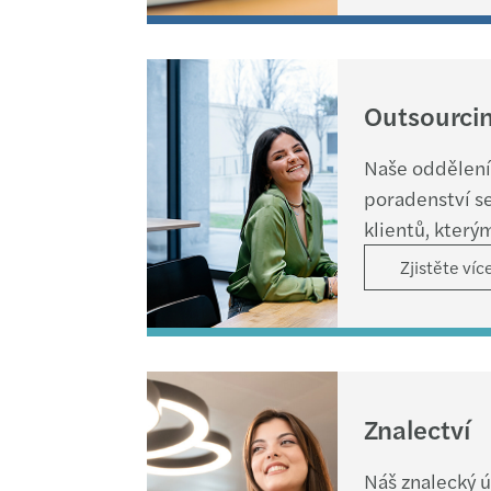
Outsourci
Naše oddělení 
poradenství se
klientů, kter
účetní servis,
Zjistěte víc
závěrek a repo
Znalectví
Náš znalecký 