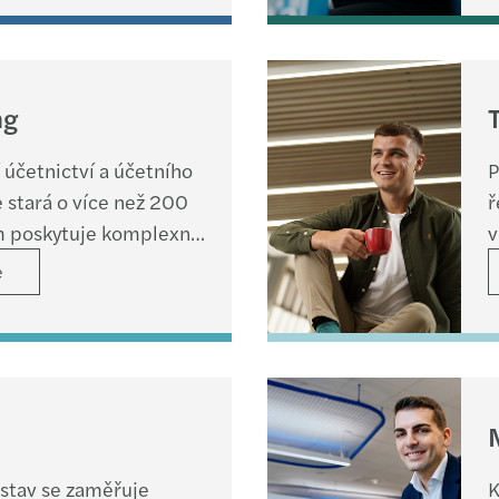
ng
účetnictví a účetního
P
 stará o více než 200
ř
ým poskytuje komplexní
v
 konsolidaci účetních
s
e
rting.
t
s
ústav se zaměřuje
K