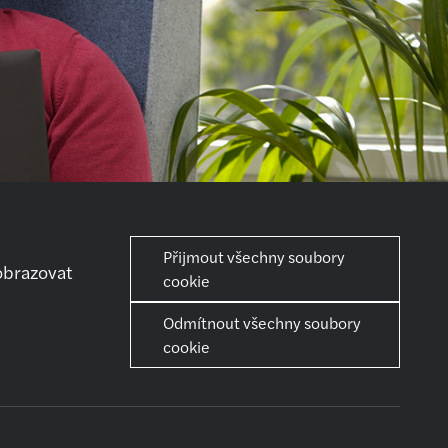
Přijmout všechny soubory
obrazovat
cookie
Odmítnout všechny soubory
iéra
Sdílet
cookie
ní kroky
iérní růst
můžeme ti se
děláváním