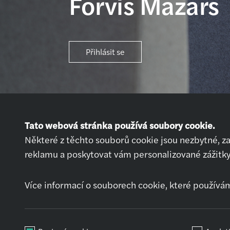
Forvis Mazars
Přihlásit se
Tato webová stránka používá soubory cookie.
Některé z těchto souborů cookie jsou nezbytné, z
reklamu a poskytovat vám personalizované zážitky
Nabídky práce
Přihlásit se
Více informací o souborech cookie, které používá
Chci pracovat
Jak se připravit na
pohovor