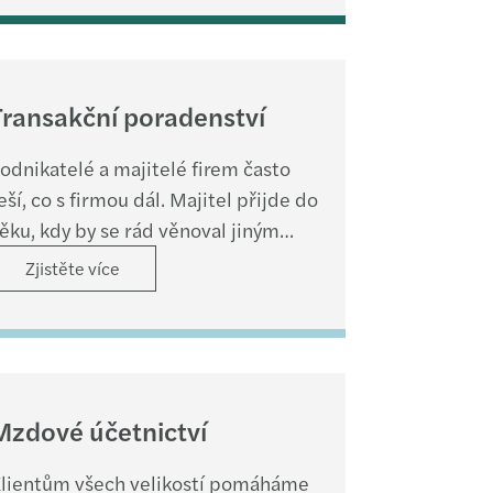
Transakční poradenství
odnikatelé a majitelé firem často
eší, co s firmou dál. Majitel přijde do
ěku, kdy by se rád věnoval jiným
vým zájmům, koníčkům anebo jen
Zjistěte více
řeba užil důchodu, ale nemá kolem
ebe žádné nástupce.
Mzdové účetnictví
lientům všech velikostí pomáháme