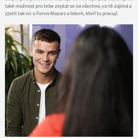
také možnost pro tebe zeptat se na všechno, co tě zajímá a
zjistit tak víc o Forvis Mazars a lidech, kteří tu pracují.