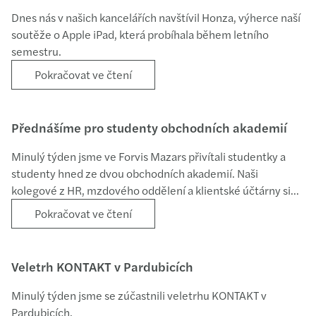
Dnes nás v našich kancelářích navštívil Honza, výherce naší
soutěže o Apple iPad, která probíhala během letního
semestru.
Pokračovat ve čtení
Přednášíme pro studenty obchodních akademií
Minulý týden jsme ve Forvis Mazars přivítali studentky a
studenty hned ze dvou obchodních akademií. Naši
kolegové z HR, mzdového oddělení a klientské účtárny si
pro ně připravili zajímavou přednášku o tom, jak to u nás
Pokračovat ve čtení
funguje a co obnáší práce v účetnictví. Zároveň ukázali, jak
se tento obor v posledních letech proměnil díky
automatizaci a moderním technologiím. Děkujeme
Veletrh KONTAKT v Pardubicích
studentům za milou návštěvu a našim kolegům za skvělou
organizaci i přínosnou přednášku.
Minulý týden jsme se zúčastnili veletrhu KONTAKT v
Pardubicích.