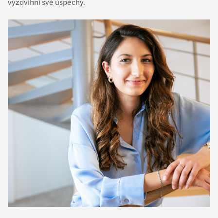
vyzdvihni své úspěchy.