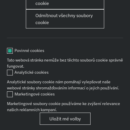
Přihlásit se
O nás
cookie
Chci pracovat
Jak se připravit na pohovor
Jak se připravit na pohovor
Odmítnout všechny soubory
cookie
Naše služby
Kariéra
Audit
První kroky
Daňové poradenství
Kariérní růst
Povinné cookies
Outsourcing
Pomůžeme ti se vzděláváním
Tato webová stránka nemůže bez těchto souborů cookie správně
Transakční poradenství
Práce a volný čas
fungovat.
Znalectví
Koho a co podporujeme
Analytické cookies
Mzdové účetnictví
Jak to vidí nováčci
Analytické soubory cookie nám pomáhají vylepšovat naše
webové stránky shromažďováním informací o jejich používání.
Marketingové cookies
Sdílet
Marketingové soubory cookie používáme ke zvýšení relevance
našich reklamních kampaní.
Právní ujednání
Uložit mé volby
Copyright Forvis Mazars Group