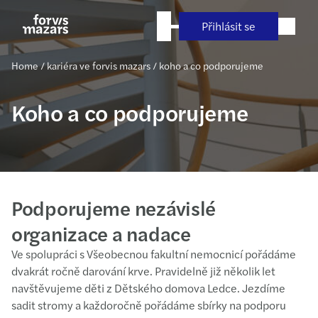
Přejít
na
Přihlásit se
obsah
Home
/
kariéra ve forvis mazars
/
koho a co podporujeme
Koho a co podporujeme
Podporujeme nezávislé
organizace a nadace
Ve spolupráci s Všeobecnou fakultní nemocnicí pořádáme
dvakrát ročně darování krve. Pravidelně již několik let
navštěvujeme děti z Dětského domova Ledce. Jezdíme
sadit stromy a každoročně pořádáme sbírky na podporu