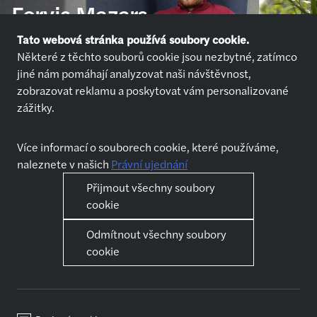
Forvis Mazars
Tato webová stránka používá soubory cookie.
Některé z těchto souborů cookie jsou nezbytné, zatímco
Přihlásit se
jiné nám pomáhají analyzovat naši návštěvnost,
zobrazovat reklamu a poskytovat vám personalizované
zážitky.
Více informací o souborech cookie, které používáme,
naleznete v našich
Právní ujednání
Nabídky práce
Kdo jsme
Přijmout všechny soubory
Přihlásit se
O nás
cookie
Chci pracovat
Jak se připravit na pohovor
Odmítnout všechny soubory
Jak se připravit na pohovor
cookie
Naše služby
Kariéra
Audit
První kroky
Daňové poradenství
Kariérní růst