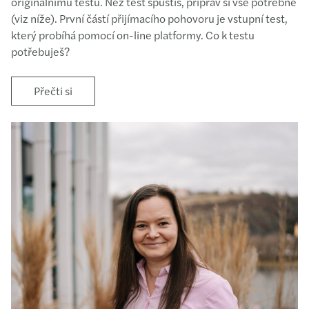
originálnímu testu. Než test spustíš, připrav si vše potřebné
(viz níže). První částí přijímacího pohovoru je vstupní test,
který probíhá pomocí on-line platformy. Co k testu
potřebuješ?
Přečti si