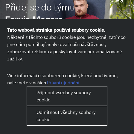
Přidej se do týmu
Forvis Mazars
Tato webová stránka používá soubory cookie.
Některé z těchto souborů cookie jsou nezbytné, zatímco
Přihlásit se
jiné nám pomáhají analyzovat naši návštěvnost,
zobrazovat reklamu a poskytovat vám personalizované
zážitky.
Více informací o souborech cookie, které používáme,
naleznete v našich
Právní ujednání
Nabídky práce
Kdo jsme
Přijmout všechny soubory
Přihlásit se
O nás
cookie
Chci pracovat
Jak se připravit na pohovor
Jak se připravit na pohovor
Odmítnout všechny soubory
cookie
Naše služby
Kariéra