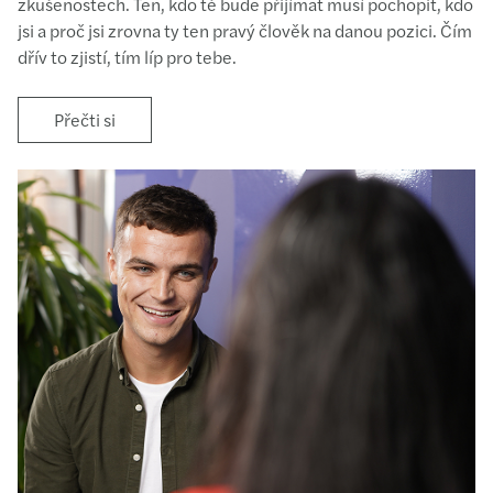
zkušenostech. Ten, kdo tě bude přijímat musí pochopit, kdo
jsi a proč jsi zrovna ty ten pravý člověk na danou pozici. Čím
dřív to zjistí, tím líp pro tebe.
Přečti si