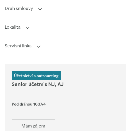
Druh smlouvy
Lokalita
Servisní linka
Účetnictví a outsourcing
Senior účetní s NJ, AJ
Pod dráhou 1637/4
Mám zájem