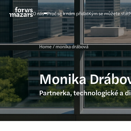
Přejít
na
O nás
Proč se k nám přidat
Kým se můžete stát
obsah
Home
/
monika drábová
Monika Drábo
Partnerka, technologické a di