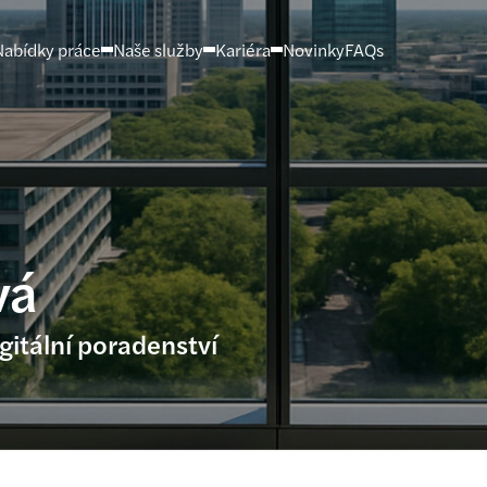
Nabídky práce
Naše služby
Kariéra
Novinky
FAQs
vá
gitální poradenství