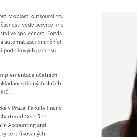
ti v oblasti outsourcingu
časnosti vede service line
tví ve společnosti Forvis
 a automatizaci finančních
ci podnikových procesů
i implementace účetních
zakládání sdílených služeb
ktů.
é v Praze, Fakulty financí
 Chartered Certified
 in Accounting and
ry certifikovaných