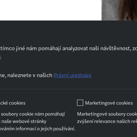
atímco jiné nám pomáhají analyzovat naši návštěvnost, z
.
Kdo jsme
Naše služby
Kar
O nás
Audit
Prv
me, naleznete v našich
Právní ujednání
Jak se připravit na
Daňové poradenství
Kar
pohovor
Outsourcing
Po
vz
Transakční
ické cookies
Marketingové cookies
poradenství
Prá
Znalectví
Koh
é soubory cookie nám pomáhají
Marketingové soubory cook
po
Mzdové účetnictví
t naše webové stránky
zvýšení relevance našich r
Jak
áním informací o jejich používání.