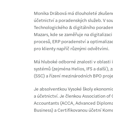
Monika Drábová má dlouholeté zkušenos
účetnictví a poradenských služeb. V sou
Technologického & digitálního poradens
Mazars, kde se zaměřuje na digitalizaci
procesů, ERP poradenství a optimaliza
pro klienty napříč různými odvětvími.
Má hluboké odborné znalosti v oblast
systémů (zejména Helios, IFS a další), 
(SSC) a řízení mezinárodních BPO proje
Je absolventkou Vysoké školy ekonomick
a účetnictví. Je členkou Association of
Accountants (ACCA, Advanced Diploma
Business) a Certifikovanou účetní Komo