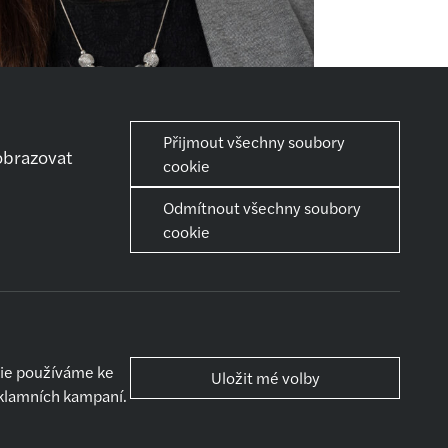
Přijmout všechny soubory
obrazovat
cookie
Odmítnout všechny soubory
iéra
Sdílet
cookie
ní kroky
iérní růst
můžeme ti se
děláváním
ce a volný čas
o a co
ie používáme ke
Uložit mé volby
dporujeme
eklamních kampaní.
 to vidí nováčci