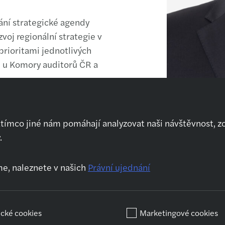
ání strategické agendy
voj regionální strategie v
 prioritami jednotlivých
 u Komory auditorů ČR a
atímco jiné nám pomáhají analyzovat naši návštěvnost, z
.
Kdo jsme
Naše služby
Kar
O nás
Audit
Prv
me, naleznete v našich
Právní ujednání
Jak se připravit na
Daňové poradenství
Kar
pohovor
Outsourcing
Po
vz
Transakční
ické cookies
Marketingové cookies
poradenství
Prá