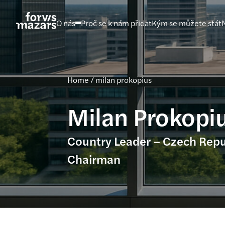
Přejít
na
O nás
Proč se k nám přidat
Kým se můžete stát
obsah
Home
/
milan prokopius
Milan Prokopi
Country Leader – Czech Repu
Chairman