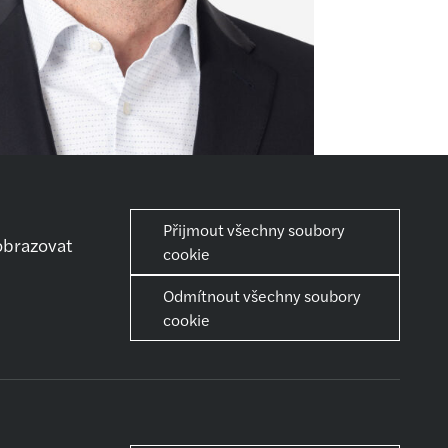
Přijmout všechny soubory
obrazovat
cookie
Odmítnout všechny soubory
iéra
Sdílet
cookie
ní kroky
iérní růst
můžeme ti se
děláváním
ce a volný čas