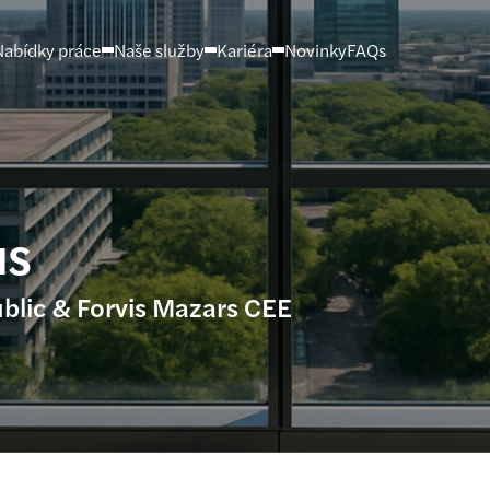
Nabídky práce
Naše služby
Kariéra
Novinky
FAQs
us
blic & Forvis Mazars CEE