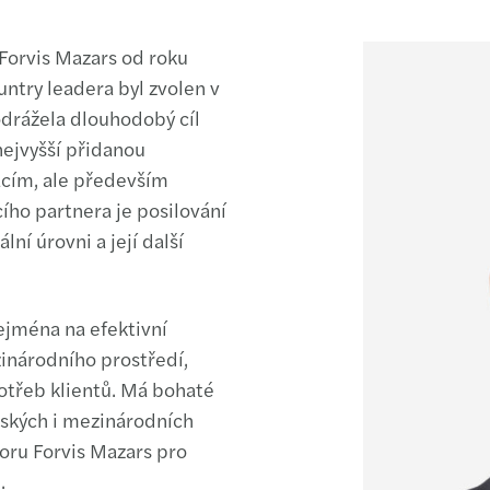
Forvis Mazars od roku
untry leadera byl zvolen v
odrážela dlouhodobý cíl
nejvyšší přidanou
cím, ale především
ího partnera je posilování
ní úrovni a její další
ejména na efektivní
inárodního prostředí,
otřeb klientů. Má bohaté
eských i mezinárodních
oru Forvis Mazars pro
.