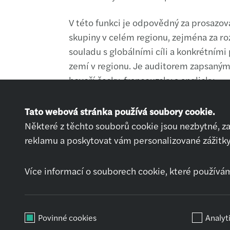
V této funkci je odpovědný za prosazov
skupiny v celém regionu, zejména za roz
souladu s globálními cíli a konkrétními
zemí v regionu. Je auditorem zapsaným
hovoří česky, francouzsky a anglicky.
Tato webová stránka používá soubory cookie.
Některé z těchto souborů cookie jsou nezbytné, z
reklamu a poskytovat vám personalizované zážitky
Nabídky práce
Přihlásit se
Více informací o souborech cookie, které používá
Chci pracovat
Jak se připravit na
pohovor
Povinné cookies
Analyt