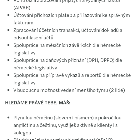
(AP/AR)
Účtování příchozích plateb a přiřazování ke správným
fakturám
Zpracování účetních transakcí, účtování dokladů a
odsouhlasení účtů
Spolupráce na měsíčních závěrkách dle německé
legislativy
Spolupráce na daňových přiznání (DPH, DPPO) dle
německé legislativy
Spolupráce na přípravě výkazů a reportů dle německé
legislativy
V budoucnu možnost vedení menšího týmu (2 lidé)
HLEDÁME PRÁVĚ TEBE, MÁŠ:
Plynulou němčinu (slovem i písmem) a pokročilou
angličtinu a češtinu, využiješ aktivně s klienty i s
kolegou
Předchozí zkušenosti v oblasti financí (AP/AR)