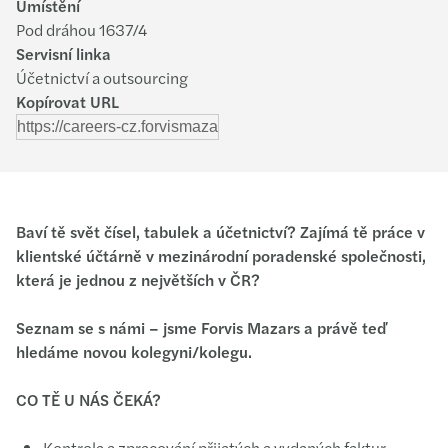
Umístění
Pod dráhou 1637/4
Servisní linka
Účetnictví a outsourcing
Kopírovat URL
Baví tě svět čísel, tabulek a účetnictví? Zajímá tě práce v
klientské účtárně v mezinárodní poradenské společnosti,
která je jednou z největších v ČR?
Seznam se s námi – jsme Forvis Mazars a právě teď
hledáme novou kolegyni/kolegu.
CO TĚ U NÁS ČEKÁ?
Kontrola a zpracování přijatých a vydaných faktur