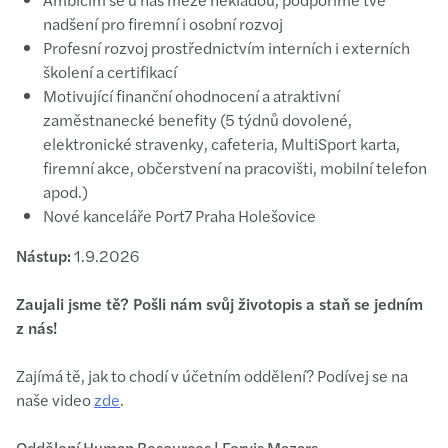
nadšení pro firemní i osobní rozvoj
Profesní rozvoj prostřednictvím interních i externích
školení a certifikací
Motivující finanční ohodnocení a atraktivní
zaměstnanecké benefity (5 týdnů dovolené,
elektronické stravenky, cafeteria, MultiSport karta,
firemní akce, občerstvení na pracovišti, mobilní telefon
apod.)
Nové kanceláře Port7 Praha Holešovice
Nástup:
1.9.2026
Zaujali jsme tě? Pošli nám svůj životopis a staň se jedním
z nás!
Zajímá tě, jak to chodí v účetním oddělení? Podívej se na
naše video
zde
.
Oddělení Human Resources | Forvis Mazars