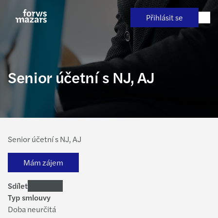
Přejít
na
Přihlásit se
obsah
Senior účetní s NJ, AJ
Senior účetní s NJ, AJ
Mám zájem
Sdílet
Typ smlouvy
Doba neurčitá