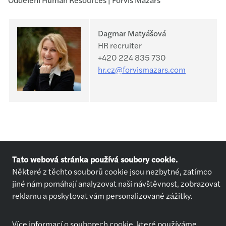
Dagmar Matyášová
HR recruiter
+420 224 835 730
hr.cz@forvismazars.com
Tato webová stránka používá soubory cookie.
Některé z těchto souborů cookie jsou nezbytné, zatímco
jiné nám pomáhají analyzovat naši návštěvnost, zobrazovat
Nabídky práce
Kdo jsme
reklamu a poskytovat vám personalizované zážitky.
Přihlásit se
O nás
Chci pracovat
Jak se připravit na pohovor
Více informací o souborech cookie, které používáme,