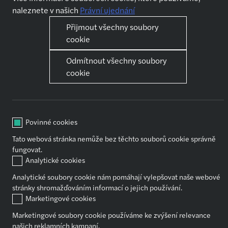
Jak se připravit na pohovor
naleznete v našich
Právní ujednání
Přijmout všechny soubory
Naše služby
Kariéra
cookie
Audit
První kroky
Daňové poradenství
Kariérní růst
Odmítnout všechny soubory
Outsourcing
Pomůžeme ti se vzděláváním
cookie
Transakční poradenství
Práce a volný čas
Znalectví
Koho a co podporujeme
Mzdové účetnictví
Jak to vidí nováčci
Povinné cookies
Tato webová stránka nemůže bez těchto souborů cookie správně
Sdílet
fungovat.
Analytické cookies
Analytické soubory cookie nám pomáhají vylepšovat naše webové
Právní ujednání
stránky shromažďováním informací o jejich používání.
Marketingové cookies
Copyright Forvis Mazars Group
Marketingové soubory cookie používáme ke zvýšení relevance
našich reklamních kampaní.