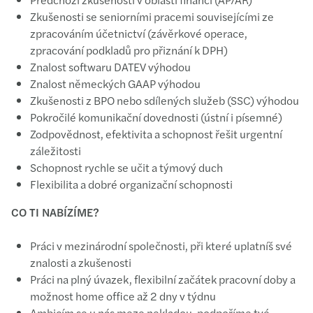
Zkušenosti se seniorními pracemi souvisejícími ze
zpracováním účetnictví (závěrkové operace,
zpracování podkladů pro přiznání k DPH)
Znalost softwaru DATEV výhodou
Znalost německých GAAP výhodou
Zkušenosti z BPO nebo sdílených služeb (SSC) výhodou
Pokročilé komunikační dovednosti (ústní i písemné)
Zodpovědnost, efektivita a schopnost řešit urgentní
záležitosti
Schopnost rychle se učit a týmový duch
Flexibilita a dobré organizační schopnosti
CO TI NABÍZÍME?
Práci v mezinárodní společnosti, při které uplatníš své
znalosti a zkušenosti
Práci na plný úvazek, flexibilní začátek pracovní doby a
možnost home office až 2 dny v týdnu
Ambicím se u nás meze nekladou, podpoříme tvé