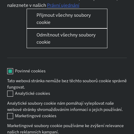
naleznete v našich
Právní ujednání
Nabídky práce
Kdo jsme
Přijmout všechny soubory
Přihlásit se
O nás
cookie
Chci pracovat
Jak se připravit na pohovor
Jak se připravit na pohovor
Odmítnout všechny soubory
cookie
Naše služby
Kariéra
Audit
První kroky
Daňové poradenství
Kariérní růst
Povinné cookies
Outsourcing
Pomůžeme ti se vzděláváním
Tato webová stránka nemůže bez těchto souborů cookie správně
Transakční poradenství
Práce a volný čas
fungovat.
Znalectví
Koho a co podporujeme
Analytické cookies
Mzdové účetnictví
Jak to vidí nováčci
Analytické soubory cookie nám pomáhají vylepšovat naše
webové stránky shromažďováním informací o jejich používání.
Marketingové cookies
Sdílet
Marketingové soubory cookie používáme ke zvýšení relevance
našich reklamních kampaní.