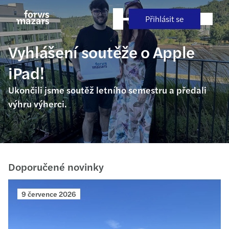
Přejít
na
Přihlásit se
obsah
Vyhlášení soutěže o Apple
iPad!
Ukončili jsme soutěž letního semestru a předali
výhru výherci.
Doporučené novinky
9 července 2026