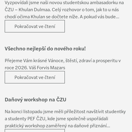
Vyzpovídali jsme naši novou studentskou ambasadorku na
ČZU – Khulan Dulmaa. Celý rozhovor o tom, jak to u nás
chodí očima Khulan se dočtete níže. A pokud vás bude
zajímat i něco navíc – doptejte se Khulan napřímo.
Pokračovat ve čtení
Všechno nejlepší do nového roku!
Přejeme Vám krásné Vánoce, štěstí, zdraví a prosperitu v
roce 2026. Váš Forvis Mazars
Pokračovat ve čtení
Daňový workshop na ČZU
Na konci listopadu jsme měli příležitost navštívit studentky
a studenty PEF ČZU, kde jsme společně uspořádali
praktický workshop zaměřený na daňové přiznání