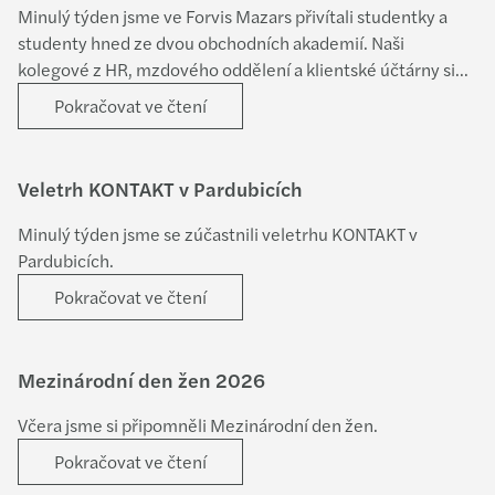
Minulý týden jsme ve Forvis Mazars přivítali studentky a
studenty hned ze dvou obchodních akademií. Naši
kolegové z HR, mzdového oddělení a klientské účtárny si
pro ně připravili zajímavou přednášku o tom, jak to u nás
Pokračovat ve čtení
funguje a co obnáší práce v účetnictví. Zároveň ukázali, jak
se tento obor v posledních letech proměnil díky
automatizaci a moderním technologiím. Děkujeme
Veletrh KONTAKT v Pardubicích
studentům za milou návštěvu a našim kolegům za skvělou
organizaci i přínosnou přednášku.
Minulý týden jsme se zúčastnili veletrhu KONTAKT v
Pardubicích.
Pokračovat ve čtení
Mezinárodní den žen 2026
Včera jsme si připomněli Mezinárodní den žen.
Pokračovat ve čtení