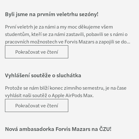
Byli jsme na prvním veletrhu sezóny!
První veletrh je za námi a my moc děkujeme všem
studentům, kteří se za námi zastavili, pobavili se s námi o
pracovních možnostech ve Forvis Mazars a zapojili se do
naší nové soutěže o Apple iPad!
Pokračovat ve čtení
Vyhlášení soutěže o sluchátka
Protože se nám blíží konec zimního semestru, je na čase
vyhlásit naši soutěž o Apple AirPods Max.
Pokračovat ve čtení
Nová ambasadorka Forvis Mazars na ČZU!